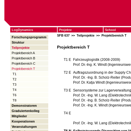
LogDynamics
Projekte
School
SFB 637
>>
Teilprojekte
>>
Projektbereich T
Forschungsprogramm
Struktur
Projektbereich T
Teilprojekte
Projektbereich A
Projektbereich B
T1 E
Fahrzeuglogistik (2008-2009)
Projektbereich C
Prof. Dr.-Ing. K. Windt (Ingenieursw
Projektbereich T
T2 E
Auftragszuordnung in der Supply C
T1
Prof. Dr. -Ing. B. Scholz-Reiter (Prod
T2
Prof. Dr. Katja Windt (Ingenieurswes
T3
T4
T3 E
Sensorsysteme zur Lagerverwaltung
T6
Prof. Dr. -Ing. W. Lang (Elektrotechni
Prof. Dr. -Ing. B. Scholz-Reiter (Prod
T8
Prof. Dr. -Ing. K. Windt (Ingenieursw
Demonstratoren
Graduiertenkolleg
T4 E
Mitglieder
Kooperationen
Prof. Dr. -Ing. W. Lang (Elektrotechni
Veranstaltungen
T6 N
Selbststeuernde Disposition von Ve